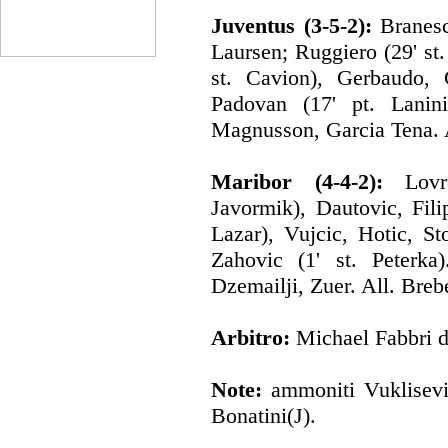
Juventus (3-5-2):
Branescu
Laursen; Ruggiero (29' st.
st. Cavion), Gerbaudo, C
Padovan (17' pt. Lanini)
Magnusson, Garcia Tena. A
Maribor (4-4-2):
Lov
Javormik), Dautovic, Filip
Lazar), Vujcic, Hotic, St
Zahovic (1' st. Peterka
Dzemailji, Zuer. All. Breb
Arbitro:
Michael Fabbri d
Note:
ammoniti Vuklisevic
Bonatini(J).