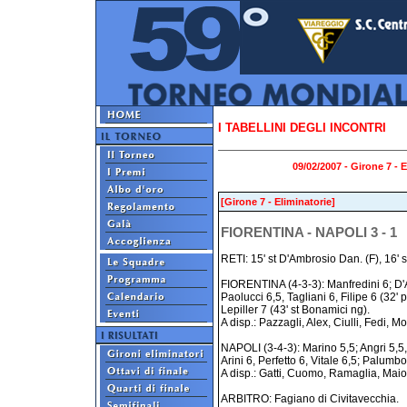
I TABELLINI DEGLI INCONTRI
09/02/2007 - Girone 7 - 
[Girone 7 - Eliminatorie]
FIORENTINA - NAPOLI 3 - 1
RETI: 15' st D'Ambrosio Dan. (F), 16' st 
FIORENTINA (4-3-3): Manfredini 6; D'A
Paolucci 6,5, Tagliani 6, Filipe 6 (32'
Lepiller 7 (43' st Bonamici ng).
A disp.: Pazzagli, Alex, Ciulli, Fedi, Mor
NAPOLI (3-4-3): Marino 5,5; Angri 5,5,
Arini 6, Perfetto 6, Vitale 6,5; Palumb
A disp.: Gatti, Cuomo, Ramaglia, Maiore
ARBITRO: Fagiano di Civitavecchia.