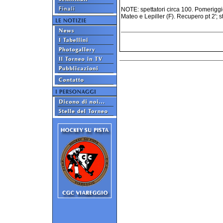
NOTE: spettatori circa 100. Pomerigg
Mateo e Lepiller (F). Recupero pt 2'; st