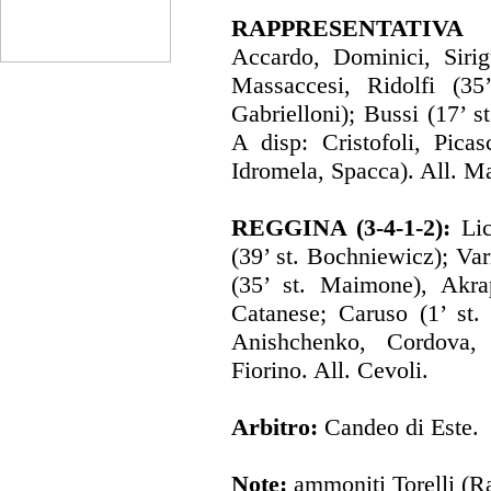
RAPPRESENTATIVA S
Accardo, Dominici, Sirig
Massaccesi, Ridolfi (35
Gabrielloni); Bussi (17’ st
A disp: Cristofoli, Picasc
Idromela, Spacca). All. Ma
REGGINA (3-4-1-2):
Lic
(39’ st. Bochniewicz); Var
(35’ st. Maimone), Akra
Catanese; Caruso (1’ st.
Anishchenko, Cordova,
Fiorino. All. Cevoli.
Arbitro:
Candeo di Este.
Note:
ammoniti Torelli (Ra