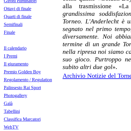
Gironi eliminatori
alla trasmissione «L
Ottavi di finale
grandissima soddisfazio
Quarti di finale
Torneo. L'Anderlecht è 
Semifinali
segnato nel primo tempo
Finale
diversamente. Noi abbia
termine di un grande Tor
Il calendario
nella ripresa noi siamo cal
I Premi
suo gioco. Purtroppo ne
Il giuramento
subito altri due gol
».
Premio Golden Boy
Archivio Notizie del Torn
Regolamento / Regulation
Palinsesto Rai Sport
Photogallery
Galà
Tabellini
Classifica Marcatori
WebTV