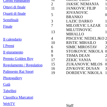
Gironi eliminatori
2
JAKSIC NEMANJA
1
Ottavi di finale
11
JANKOVIC FILIP
1
JOVANOVIC
Quarti di finale
5
0
BRANKO
Semifinali
3
LAZIC DARKO
1
7
MILOJEVIC LAZAR
1
Finale
MILUTINOVIC
13
1
MIHALLO
4
PISCEVIC NEDELJKO
2
Il calendario
10
RISTIC MIHAILO
3
I Premi
6
SIMIC MIROSTAV
2
8
STOJKOVIC NIKOLA
0
Il giuramento
9
TISMA DEAN
2
Premio Golden Boy
17
ZEKIC VANJA
1
15
ZUKANOVIC MILOS
0
Regolamento / Regulation
16
ZIVKOVIC DUSAN
3
Palinsesto Rai Sport
19
DORDEVIC NIKOLA
1
Photogallery
Galà
Tabellini
Classifica Marcatori
WebTV
Staff