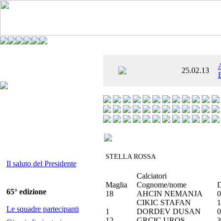
È AL SETTIMO
25.02.13
 ENTUSIASMANTE»
STELLA ROSSA
Il saluto del Presidente
Calciatori
Maglia
Cognome/nome
D
65° edizione
18
AHCIN NEMANJA
0
CIKIC STAFAN
1
Le squadre partecipanti
1
DORDEV DUSAN
0
12
GRCIC UROS
3