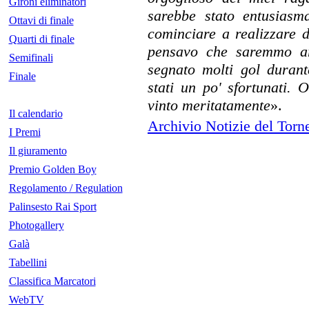
Gironi eliminatori
sarebbe stato entusiasm
Ottavi di finale
cominciare a realizzare 
Quarti di finale
pensavo che saremmo ar
Semifinali
segnato molti gol duran
Finale
stati un po' sfortunati.
vinto meritatamente
».
Il calendario
Archivio Notizie del Torn
I Premi
Il giuramento
Premio Golden Boy
Regolamento / Regulation
Palinsesto Rai Sport
Photogallery
Galà
Tabellini
Classifica Marcatori
WebTV