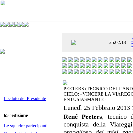
È AL SETTIMO
25.02.13
 ENTUSIASMANTE»
PEETERS (TECNICO DELL'AND
CIELO: «VINCERE LA VIAREGG
Il saluto del Presidente
ENTUSIASMANTE»
Lunedì 25 Febbraio 2013 
65° edizione
René Peeters
, tecnico d
conquista della Viareg
Le squadre partecipanti
orgoglioso dei miei rag