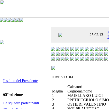
È AL SETTIMO
25.02.13
 ENTUSIASMANTE»
JUVE STABIA
Il saluto del Presidente
Calciatori
Maglia
Cognome/nome
65° edizione
1
MAJELLARO LUIGI
2
PPETRICCIUOLO SIM
Le squadre partecipanti
3
OSTIERI VALENTINO
4
VOLPE ALFONSO