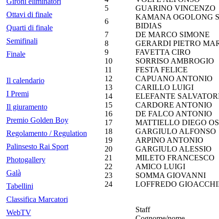
Gironi eliminatori
5
GUARINO VINCENZO
Ottavi di finale
KAMANA OGOLONG 
6
BIDIAS
Quarti di finale
7
DE MARCO SIMONE
Semifinali
8
GERARDI PIETRO MA
9
FAVETTA CIRO
Finale
10
SORRISO AMBROGIO
11
FESTA FELICE
12
CAPUANO ANTONIO
Il calendario
13
CARILLO LUIGI
I Premi
14
ELEFANTE SALVATOR
15
CARDORE ANTONIO
Il giuramento
16
DE FALCO ANTONIO
Premio Golden Boy
17
MATTIELLO DIEGO O
18
GARGIULO ALFONSO
Regolamento / Regulation
19
ARPINO ANTONIO
Palinsesto Rai Sport
20
GARGIULO ALESSIO
21
MILETO FRANCESCO
Photogallery
22
AMICO LUIGI
Galà
23
SOMMA GIOVANNI
24
LOFFREDO GIOACCH
Tabellini
Classifica Marcatori
Staff
WebTV
Cognome/nome