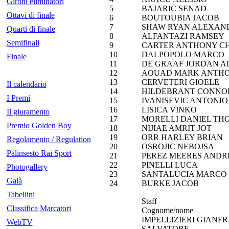
Gironi eliminatori
5
BAJARIC SENAD
Ottavi di finale
6
BOUTOUBIA JACOB
7
SHAW RYAN ALEXAN
Quarti di finale
8
ALFANTAZI RAMSEY
Semifinali
9
CARTER ANTHONY C
10
DALPOPOLO MARCO
Finale
11
DE GRAAF JORDAN A
12
AOUAD MARK ANTH
13
CERVETERI GIOELE
Il calendario
14
HILDEBRANT CONNO
I Premi
15
IVANISEVIC ANTONIO
16
LISICA VINKO
Il giuramento
17
MORELLI DANIEL TH
Premio Golden Boy
18
NIJIAE AMRIT JOT
19
ORR HARLEY BRIAN
Regolamento / Regulation
20
OSROJIC NEBOJSA
Palinsesto Rai Sport
21
PEREZ MEERES ANDR
22
PINELLI LUCA
Photogallery
23
SANTALUCIA MARCO
Galà
24
BURKE JACOB
Tabellini
Staff
Classifica Marcatori
Cognome/nome
IMPELLIZIERI GIANF
WebTV
SALVATORE