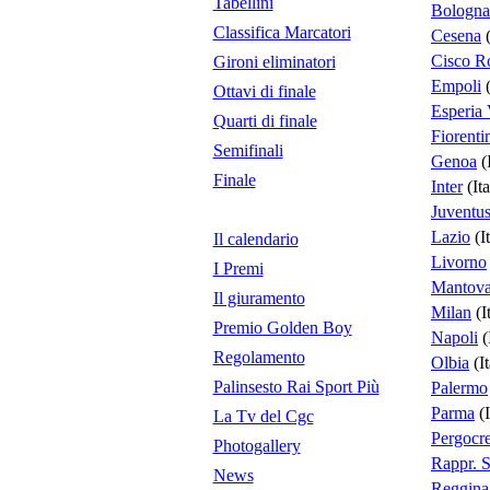
Tabellini
Bologna
Classifica Marcatori
Cesena
(
Cisco 
Gironi eliminatori
Empoli
(
Ottavi di finale
Esperia 
Quarti di finale
Fiorenti
Semifinali
Genoa
(I
Finale
Inter
(Ita
Juventu
Lazio
(It
Il calendario
Livorno
I Premi
Mantov
Il giuramento
Milan
(It
Premio Golden Boy
Napoli
(
Regolamento
Olbia
(It
Palinsesto Rai Sport Più
Palermo
Parma
(I
La Tv del Cgc
Pergocr
Photogallery
Rappr. S
News
Reggina