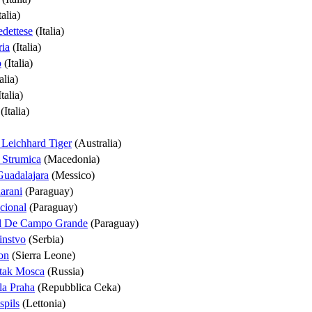
talia)
dettese
(Italia)
ia
(Italia)
o
(Italia)
alia)
talia)
(Italia)
 Leichhard Tiger
(Australia)
 Strumica
(Macedonia)
Guadalajara
(Messico)
arani
(Paraguay)
cional
(Paraguay)
l De Campo Grande
(Paraguay)
instvo
(Serbia)
on
(Sierra Leone)
tak Mosca
(Russia)
a Praha
(Repubblica Ceka)
spils
(Lettonia)