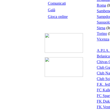
Comunicati
Roma
(I
Galà
Sambene
Gioca online
Sampdor
Sassuol
Siena
(It
Torino
(I
Vicenza
A.P.I.A.
Belasica
Chivas 
Club Gu
Club Na
Club So
F.K. Jed
FC Kall
FC Spar
FK Dukl
FK Vent