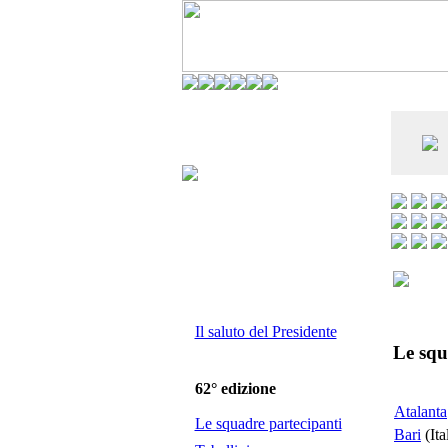
CO DELL'ANDERLECHT) È AL SETTIMO
E LA VIAREGGIO CUP È ENTUSIASMANTE»
Il saluto del Presidente
Le squ
62° edizione
Atalanta
Le squadre partecipanti
Bari
(Ita