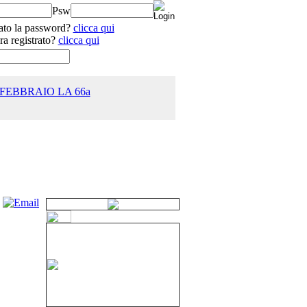
Psw
ato la password?
clicca qui
ra registrato?
clicca qui
 FEBBRAIO LA 66a
25.0