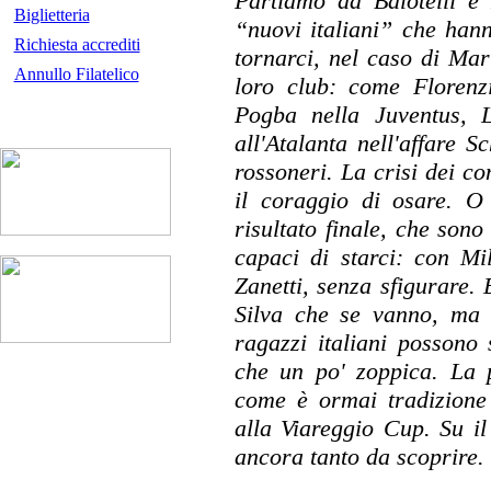
Partiamo da Balotelli e 
Biglietteria
“nuovi italiani” che hann
Richiesta accrediti
tornarci, nel caso di Mar
Annullo Filatelico
loro club: come Florenz
Pogba nella Juventus, L
all'Atalanta nell'affare S
rossoneri. La crisi dei con
il coraggio di osare. O
risultato finale, che sono 
capaci di starci: con Mi
Zanetti, senza sfigurare.
Silva che se vanno, ma 
ragazzi italiani possono 
che un po' zoppica. La 
come è ormai tradizione
alla Viareggio Cup. Su i
ancora tanto da scoprire.