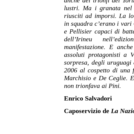
anche dei trionfi del Tori
lustri. Ma i granata ne
riusciti ad imporsi. La l
in squadra c’erano i vari 
e Pellisier capaci di batt
dell’Irineu nell’ediz
manifestazione. E anche
assoluti protagonisti a 
sorpresa, degli uruguagi
2006 al cospetto di una 
Marchisio e De Ceglie. E
non trionfava ai Pini.
Enrico Salvadori
Caposervizio de
La Naz