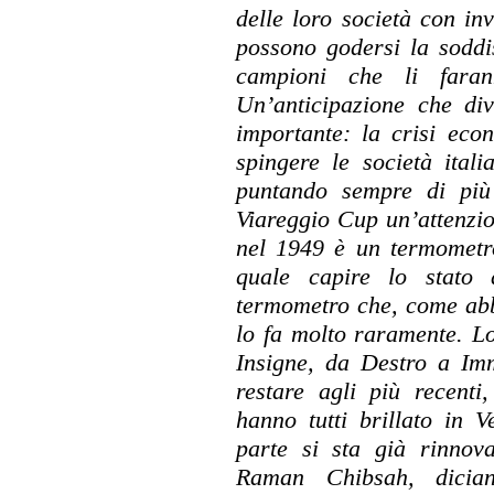
delle loro società con inve
possono godersi la soddi
campioni che li faran
Un’anticipazione che d
importante: la crisi eco
spingere le società itali
puntando sempre di più s
Viareggio Cup un’attenzi
nel 1949 è un termometro
quale capire lo stato 
termometro che, come abb
lo fa molto raramente. L
Insigne, da Destro a Imm
restare agli più recenti,
hanno tutti brillato in V
parte si sta già rinnov
Raman Chibsah, dician