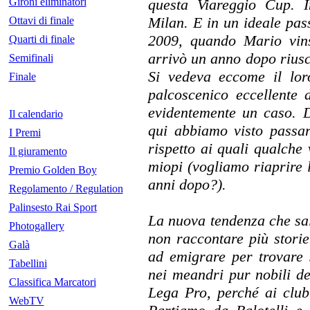
Gironi eliminatori
questa Viareggio Cup. I
Milan. E in un ideale pass
Ottavi di finale
2009, quando Mario vins
Quarti di finale
arrivò un anno dopo riusc
Semifinali
Si vedeva eccome il lor
Finale
palcoscenico eccellente 
evidentemente un caso. D
Il calendario
qui abbiamo visto passare
I Premi
rispetto ai quali qualche 
Il giuramento
miopi (vogliamo riaprire l
Premio Golden Boy
anni dopo?).
Regolamento / Regulation
Palinsesto Rai Sport
La nuova tendenza che sa
Photogallery
non raccontare più storie 
Galà
ad emigrare per trovare
Tabellini
nei meandri pur nobili del
Classifica Marcatori
Lega Pro, perché ai club
WebTV