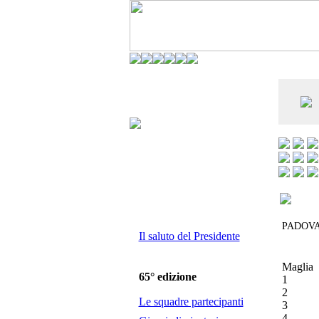
CO DELL'ANDERLECHT) È AL SETTIMO
E LA VIAREGGIO CUP È ENTUSIASMANTE»
PADOV
Il saluto del Presidente
Maglia
65° edizione
1
2
Le squadre partecipanti
3
4