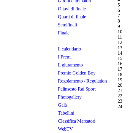
Gironi eliminatori
5
Ottavi di finale
6
7
Quarti di finale
8
Semifinali
9
10
Finale
11
12
13
Il calendario
14
I Premi
15
16
Il giuramento
17
Premio Golden Boy
18
19
Regolamento / Regulation
20
Palinsesto Rai Sport
21
22
Photogallery
23
Galà
24
Tabellini
Classifica Marcatori
WebTV