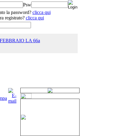
Psw
ato la password?
clicca qui
ra registrato?
clicca qui
 FEBBRAIO LA 66a
25.0