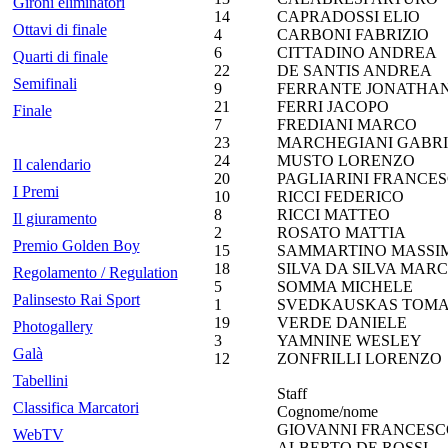
Gironi eliminatori
14
CAPRADOSSI ELIO
Ottavi di finale
4
CARBONI FABRIZIO
6
CITTADINO ANDREA
Quarti di finale
22
DE SANTIS ANDREA
Semifinali
9
FERRANTE JONATHAN
21
FERRI JACOPO
Finale
7
FREDIANI MARCO
23
MARCHEGIANI GABRI
24
MUSTO LORENZO
Il calendario
20
PAGLIARINI FRANCE
I Premi
10
RICCI FEDERICO
8
RICCI MATTEO
Il giuramento
2
ROSATO MATTIA
Premio Golden Boy
15
SAMMARTINO MASSI
18
SILVA DA SILVA MARC
Regolamento / Regulation
5
SOMMA MICHELE
Palinsesto Rai Sport
1
SVEDKAUSKAS TOM
19
VERDE DANIELE
Photogallery
3
YAMNINE WESLEY
Galà
12
ZONFRILLI LORENZO
Tabellini
Staff
Classifica Marcatori
Cognome/nome
GIOVANNI FRANCESC
WebTV
ALBERTO DE ROSSI