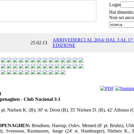
Login
Hai dimentic
Non sei anco
ARRIVEDERCI AL 2014: DAL 3 AL 17
25.02.13
EDIZIONE
8
penaghen - Club Nacional 3-1
 pt. Nielsen K. (B); 30' st. Drost (B), 35' Nielsen D. (B), 42' Alfonso (C
COPENAGHEN:
Bendtsen, Haerup, Oslev, Memeti (8' pt. Bruhn), Ubb
t), Svensson, Rasmussen, Junge (24' st. Hamburger), Nielsen K., B