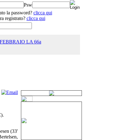
Psw
ato la password?
clicca qui
ra registrato?
clicca qui
 FEBBRAIO LA 66a
25.0
).
esen (33'
ertelsen,