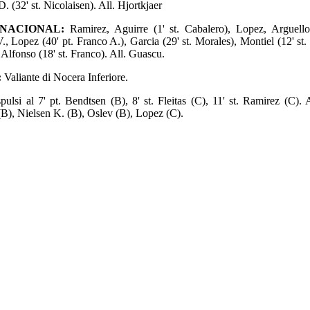
. (32' st. Nicolaisen). All. Hjortkjaer
NACIONAL:
Ramirez, Aguirre (1' st. Cabalero), Lopez, Arguello,
., Lopez (40' pt. Franco A.), Garcia (29' st. Morales), Montiel (12' st.
 Alfonso (18' st. Franco). All. Guascu.
:
Valiante di Nocera Inferiore.
pulsi al 7' pt. Bendtsen (B), 8' st. Fleitas (C), 11' st. Ramirez (C).
B), Nielsen K. (B), Oslev (B), Lopez (C).