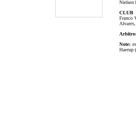
Nielsen D
CLUB 
Franco V
Alvares,
Arbitro
Note:
es
Haerup (