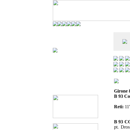
CO DELL'ANDERLECHT) È AL SETTIMO
E LA VIAREGGIO CUP È ENTUSIASMANTE»
Girone 
B 93 Co
Reti:
11'
B 93 
pt. Dros