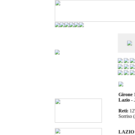
CO DELL'ANDERLECHT) È AL SETTIMO
E LA VIAREGGIO CUP È ENTUSIASMANTE»
Girone 
Lazio - 
Reti:
12'
Sorriso (
LAZIO (