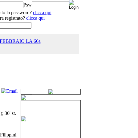
Psw
ato la password?
clicca qui
ra registrato?
clicca qui
 FEBBRAIO LA 66a
25.0
; 30' st.
Filippini,