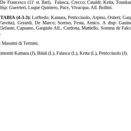
 De Francesco (11' st. Ilari), Falasca, Crecco; Cataldi; Keita, Tounkar
 disp: Guerrieri, Luque Quintero, Pace, Vivacqua. All. Bollini.
TABIA (4-3-3):
Loffredo; Kamara, Petricciuolo, Arpino, Ostieri; Garg
 Favetta), Gerardi, De Marco; Sorriso, Festa, Amico. A disp: Gauin
 Elefante, Capuano, Gargiulo Alf., Cardona, Mattiello, Somma de Falco
.
:
Massimi di Termini.
moniti Kamara (J), Bilali (L), Falasca (L), Keita (L), Petricciuolo (J).