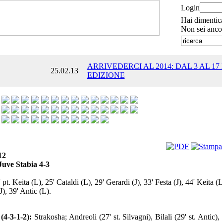
Login
Hai dimentic
Non sei anco
ARRIVEDERCI AL 2014: DAL 3 AL 17
25.02.13
EDIZIONE
12
Juve Stabia 4-3
 pt. Keita (L), 25' Cataldi (L), 29' Gerardi (J), 33' Festa (J), 44' Keita (L)
J), 39' Antic (L).
4-3-1-2):
Strakosha; Andreoli (27' st. Silvagni), Bilali (29' st. Antic), 