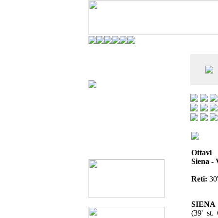
CO DELL'ANDERLECHT) È AL SETTIMO
E LA VIAREGGIO CUP È ENTUSIASMANTE»
Ottavi
Siena - 
Reti:
30'
SIENA (
(39' st.