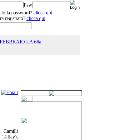
Psw
ato la password?
clicca qui
ra registrato?
clicca qui
 FEBBRAIO LA 66a
25.0
; Camilli
. Taflay),