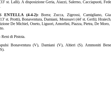
(33' st. Lalli). A disposizione Geria, Aiazzi, Salerno, Cacciapuoti, Fede
.
S ENTELLA (4-4-2):
Borra; Zucca, Zigrossi, Camigliano, Gia
13' st. Protti), Bonaventura, Damiani, Moussavi (44' st. Gerli); Hraiec
izione De Michiel, Oneto, Liguori, Amorfini, Piazza, Pietra, De Moro,
to.
:
Reni di Pistoia.
spulsi Bonaventura (V), Damiani (V), Altieri (S). Ammoniti Bene
S).