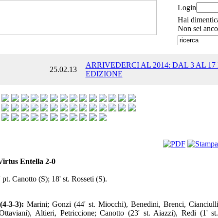
Login
Hai dimentic
Non sei anco
ARRIVEDERCI AL 2014: DAL 3 AL 17
25.02.13
EDIZIONE
Virtus Entella 2-0
 pt. Canotto (S); 18' st. Rosseti (S).
4-3-3):
Marini; Gonzi (44' st. Miocchi), Benedini, Brenci, Cianciulli
 Ottaviani), Altieri, Petriccione; Canotto (23' st. Aiazzi), Redi (1' st