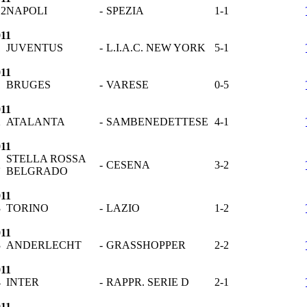
12
NAPOLI
-
SPEZIA
1-1
011
1
JUVENTUS
-
L.I.A.C. NEW YORK
5-1
011
1
BRUGES
-
VARESE
0-5
011
2
ATALANTA
-
SAMBENEDETTESE
4-1
011
STELLA ROSSA
2
-
CESENA
3-2
BELGRADO
011
3
TORINO
-
LAZIO
1-2
011
3
ANDERLECHT
-
GRASSHOPPER
2-2
011
4
INTER
-
RAPPR. SERIE D
2-1
011