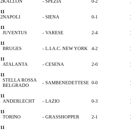
12
KALLON
-
SPEZIA
0-2
011
12
NAPOLI
-
SIENA
0-1
011
1
JUVENTUS
-
VARESE
2-4
011
1
BRUGES
-
L.I.A.C. NEW YORK
4-2
011
2
ATALANTA
-
CESENA
2-0
011
STELLA ROSSA
2
-
SAMBENEDETTESE
0-0
BELGRADO
011
3
ANDERLECHT
-
LAZIO
0-3
011
3
TORINO
-
GRASSHOPPER
2-1
011