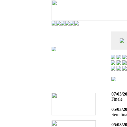
CO DELL'ANDERLECHT) È AL SETTIMO
E LA VIAREGGIO CUP È ENTUSIASMANTE»
07/03/2
Finale
05/03/2
Semifina
05/03/2