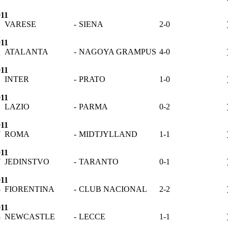
011
VARESE
-
SIENA
2-0
011
ATALANTA
-
NAGOYA GRAMPUS
4-0
011
INTER
-
PRATO
1-0
011
LAZIO
-
PARMA
0-2
011
7
ROMA
-
MIDTJYLLAND
1-1
011
7
JEDINSTVO
-
TARANTO
0-1
011
8
FIORENTINA
-
CLUB NACIONAL
2-2
011
8
NEWCASTLE
-
LECCE
1-1