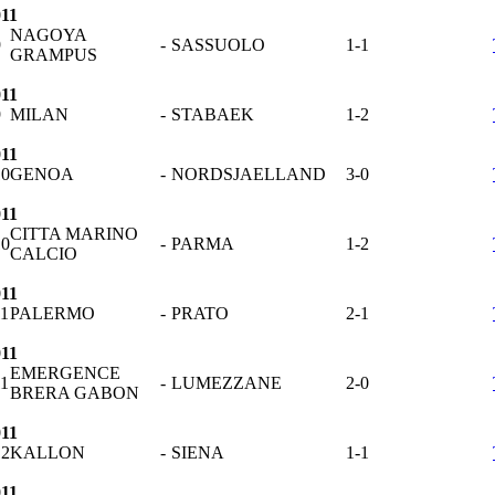
011
NAGOYA
9
-
SASSUOLO
1-1
GRAMPUS
011
9
MILAN
-
STABAEK
1-2
011
10
GENOA
-
NORDSJAELLAND
3-0
011
CITTA MARINO
10
-
PARMA
1-2
CALCIO
011
11
PALERMO
-
PRATO
2-1
011
EMERGENCE
11
-
LUMEZZANE
2-0
BRERA GABON
011
12
KALLON
-
SIENA
1-1
011