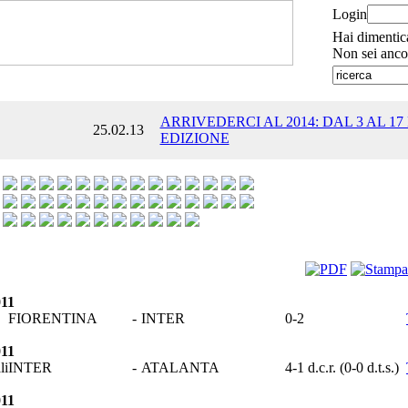
Login
Hai dimentic
Non sei anco
ARRIVEDERCI AL 2014: DAL 3 AL 17
25.02.13
EDIZIONE
011
FIORENTINA
-
INTER
0-2
011
li
INTER
-
ATALANTA
4-1 d.c.r. (0-0 d.t.s.)
011