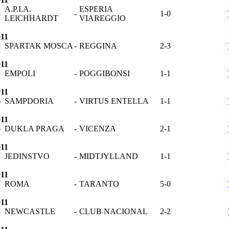
A.P.I.A.
ESPERIA
4
-
1-0
LEICHHARDT
VIAREGGIO
011
5
SPARTAK MOSCA
-
REGGINA
2-3
011
5
EMPOLI
-
POGGIBONSI
1-1
011
6
SAMPDORIA
-
VIRTUS ENTELLA
1-1
011
6
DUKLA PRAGA
-
VICENZA
2-1
011
7
JEDINSTVO
-
MIDTJYLLAND
1-1
011
7
ROMA
-
TARANTO
5-0
011
8
NEWCASTLE
-
CLUB NACIONAL
2-2