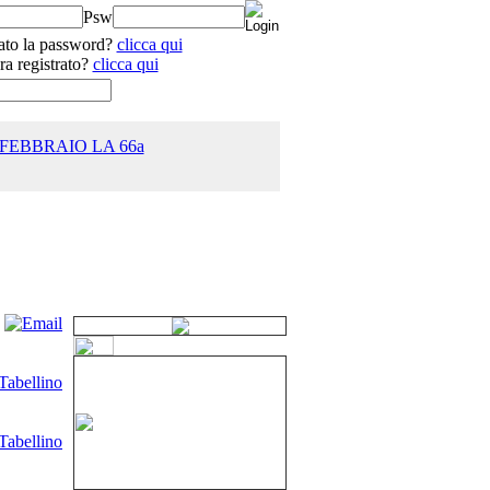
Psw
ato la password?
clicca qui
ra registrato?
clicca qui
 FEBBRAIO LA 66a
25.0
Tabellino
Tabellino