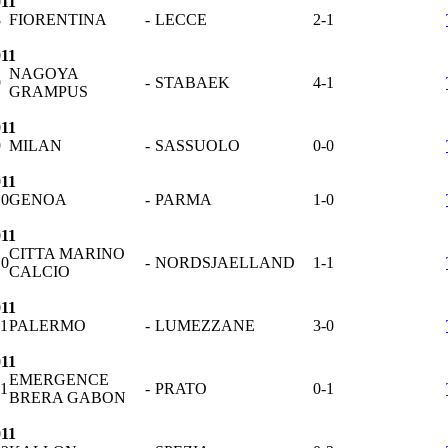
011
8
FIORENTINA
-
LECCE
2-1
011
NAGOYA
9
-
STABAEK
4-1
GRAMPUS
011
9
MILAN
-
SASSUOLO
0-0
011
10
GENOA
-
PARMA
1-0
011
CITTA MARINO
10
-
NORDSJAELLAND
1-1
CALCIO
011
11
PALERMO
-
LUMEZZANE
3-0
011
EMERGENCE
11
-
PRATO
0-1
BRERA GABON
011