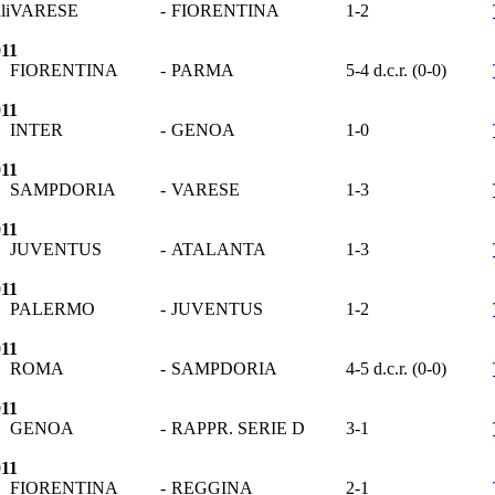
li
VARESE
-
FIORENTINA
1-2
011
FIORENTINA
-
PARMA
5-4 d.c.r. (0-0)
011
INTER
-
GENOA
1-0
011
SAMPDORIA
-
VARESE
1-3
011
JUVENTUS
-
ATALANTA
1-3
011
PALERMO
-
JUVENTUS
1-2
011
ROMA
-
SAMPDORIA
4-5 d.c.r. (0-0)
011
GENOA
-
RAPPR. SERIE D
3-1
011
FIORENTINA
-
REGGINA
2-1