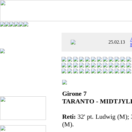
È AL SETTIMO
25.02.13
 ENTUSIASMANTE»
Girone 7
TARANTO - MIDTJYLL
Reti:
32' pt. Ludwig (M); 3
(M).