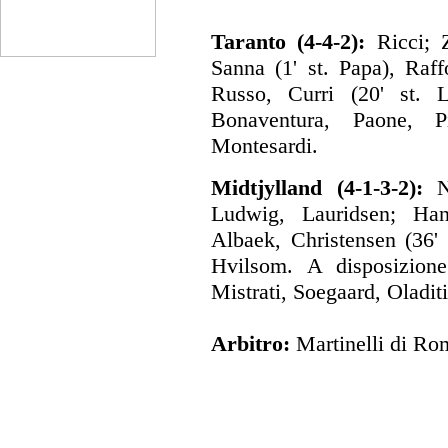
Taranto (4-4-2):
Ricci; Z
Sanna (1' st. Papa), Raf
Russo, Curri (20' st. La
Bonaventura, Paone, Pi
Montesardi.
Midtjylland (4-1-3-2):
Ni
Ludwig, Lauridsen; Han
Albaek, Christensen (36' s
Hvilsom. A disposizion
Mistrati, Soegaard, Oladit
Arbitro:
Martinelli di Ro