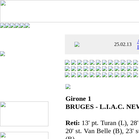
È AL SETTIMO
25.02.13
 ENTUSIASMANTE»
Girone 1
BRUGES - L.I.A.C. NE
Reti:
13' pt. Turan (L), 28'
20' st. Van Belle (B), 23' s
(B).