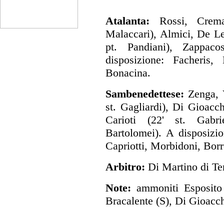
Atalanta:
Rossi, Cremas
Malaccari), Almici, De Lei
pt. Pandiani), Zappaco
disposizione: Facheris,
Bonacina.
Sambenedettese:
Zenga, V
st. Gagliardi), Di Gioacc
Carioti (22' st. Gabrie
Bartolomei). A disposizio
Capriotti, Morbidoni, Borre
Arbitro:
Di Martino di Te
Note:
ammoniti Esposito (
Bracalente (S), Di Gioacch