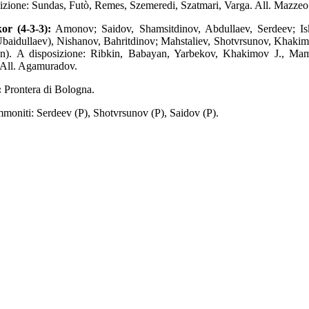
izione: Sundas, Futò, Remes, Szemeredi, Szatmari, Varga. All. Mazzeo
or (4-3-3):
Amonov; Saidov, Shamsitdinov, Abdullaev, Serdeev; Is
 Ubaidullaev), Nishanov, Bahritdinov; Mahstaliev, Shotvrsunov, Khakim
un). A disposizione: Ribkin, Babayan, Yarbekov, Khakimov J., Ma
 All. Agamuradov.
:
Prontera di Bologna.
moniti: Serdeev (P), Shotvrsunov (P), Saidov (P).