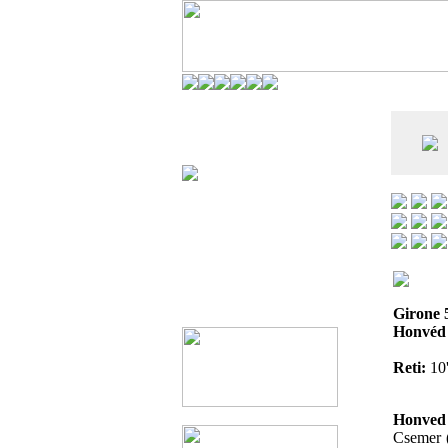
CO DELL'ANDERLECHT) È AL SETTIMO
E LA VIAREGGIO CUP È ENTUSIASMANTE»
Girone 
Honvéd 
Reti:
10'
Honved 
Csemer (