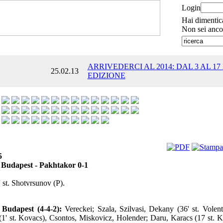
Login
Hai dimentic
Non sei anco
ARRIVEDERCI AL 2014: DAL 3 AL 17
25.02.13
EDIZIONE
5
Budapest - Pakhtakor 0-1
 st. Shotvrsunov (P).
Budapest (4-4-2):
Vereckei; Szala, Szilvasi, Dekany (36' st. Volent
1' st. Kovacs), Csontos, Miskovicz, Holender; Daru, Karacs (17 st. K