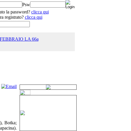
Psw
ato la password?
clicca qui
ra registrato?
clicca qui
 FEBBRAIO LA 66a
25.0
), Botka;
apacina).