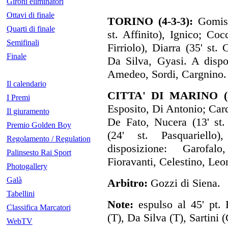
Gironi eliminatori
Ottavi di finale
TORINO (4-3-3):
Gomis, 
Quarti di finale
st. Affinito), Ignico; Coc
Semifinali
Firriolo), Diarra (35' st. 
Finale
Da Silva, Gyasi. A dispo
Amedeo, Sordi, Cargnino.
Il calendario
CITTA' DI MARINO (3
I Premi
Esposito, Di Antonio; Carda
Il giuramento
De Fato, Nucera (13' st.
Premio Golden Boy
(24' st. Pasquariello)
Regolamento / Regulation
disposizione: Garofal
Palinsesto Rai Sport
Fioravanti, Celestino, Leon
Photogallery
Galà
Arbitro:
Gozzi di Siena.
Tabellini
Note:
espulso al 45' pt.
Classifica Marcatori
(T), Da Silva (T), Sartini 
WebTV