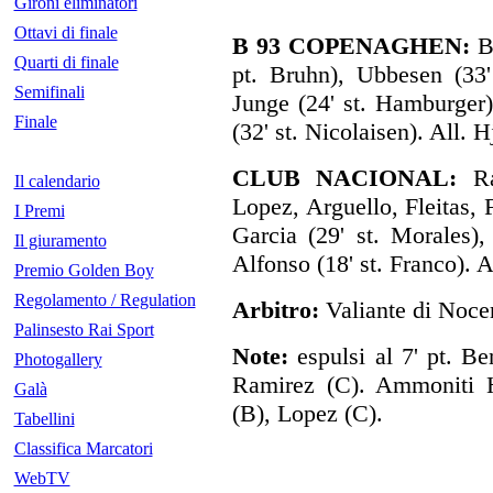
Gironi eliminatori
Ottavi di finale
B 93 COPENAGHEN:
Be
Quarti di finale
pt. Bruhn), Ubbesen (33'
Semifinali
Junge (24' st. Hamburger)
Finale
(32' st. Nicolaisen). All. H
CLUB NACIONAL:
Ram
Il calendario
Lopez, Arguello, Fleitas, 
I Premi
Garcia (29' st. Morales),
Il giuramento
Alfonso (18' st. Franco). 
Premio Golden Boy
Regolamento / Regulation
Arbitro:
Valiante di Nocer
Palinsesto Rai Sport
Note:
espulsi al 7' pt. Ben
Photogallery
Ramirez (C). Ammoniti H
Galà
(B), Lopez (C).
Tabellini
Classifica Marcatori
WebTV