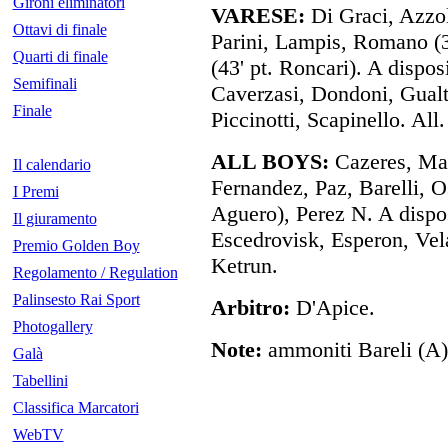
Gironi eliminatori
VARESE:
Di Graci, Azzol
Ottavi di finale
Parini, Lampis, Romano (3
Quarti di finale
(43' pt. Roncari). A dispos
Semifinali
Caverzasi, Dondoni, Gualt
Finale
Piccinotti, Scapinello. All.
ALL BOYS:
Cazeres, Maz
Il calendario
Fernandez, Paz, Barelli, O
I Premi
Aguero), Perez N. A dispo
Il giuramento
Escedrovisk, Esperon, Vel
Premio Golden Boy
Ketrun.
Regolamento / Regulation
Palinsesto Rai Sport
Arbitro:
D'Apice.
Photogallery
Note:
ammoniti Bareli (A)
Galà
Tabellini
Classifica Marcatori
WebTV