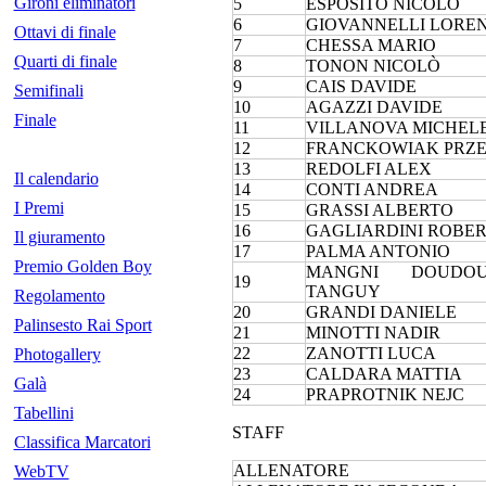
Gironi eliminatori
5
ESPOSITO NICOLÒ
6
GIOVANNELLI LORE
Ottavi di finale
7
CHESSA MARIO
Quarti di finale
8
TONON NICOLÒ
9
CAIS DAVIDE
Semifinali
10
AGAZZI DAVIDE
Finale
11
VILLANOVA MICHEL
12
FRANCKOWIAK PRZ
13
REDOLFI ALEX
Il calendario
14
CONTI ANDREA
I Premi
15
GRASSI ALBERTO
16
GAGLIARDINI ROBE
Il giuramento
17
PALMA ANTONIO
Premio Golden Boy
MANGNI DOUDO
19
TANGUY
Regolamento
20
GRANDI DANIELE
Palinsesto Rai Sport
21
MINOTTI NADIR
22
ZANOTTI LUCA
Photogallery
23
CALDARA MATTIA
Galà
24
PRAPROTNIK NEJC
Tabellini
STAFF
Classifica Marcatori
ALLENATORE
WebTV