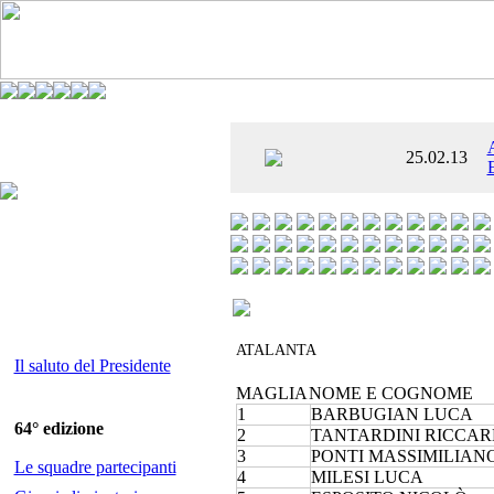
È AL SETTIMO
25.02.13
 ENTUSIASMANTE»
ATALANTA
Il saluto del Presidente
MAGLIA
NOME E COGNOME
1
BARBUGIAN LUCA
64° edizione
2
TANTARDINI RICCA
3
PONTI MASSIMILIAN
Le squadre partecipanti
4
MILESI LUCA