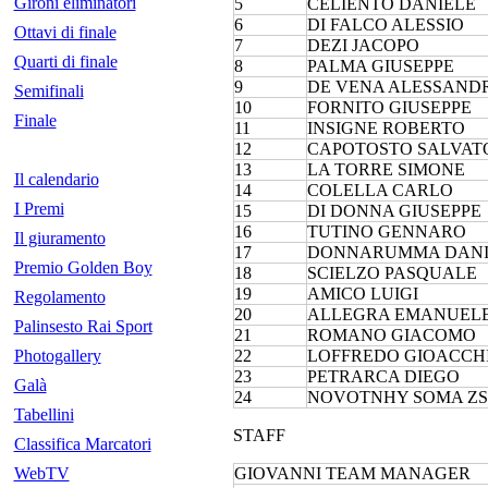
Gironi eliminatori
5
CELIENTO DANIELE
6
DI FALCO ALESSIO
Ottavi di finale
7
DEZI JACOPO
Quarti di finale
8
PALMA GIUSEPPE
9
DE VENA ALESSAND
Semifinali
10
FORNITO GIUSEPPE
Finale
11
INSIGNE ROBERTO
12
CAPOTOSTO SALVAT
13
LA TORRE SIMONE
Il calendario
14
COLELLA CARLO
I Premi
15
DI DONNA GIUSEPPE
16
TUTINO GENNARO
Il giuramento
17
DONNARUMMA DANI
Premio Golden Boy
18
SCIELZO PASQUALE
19
AMICO LUIGI
Regolamento
20
ALLEGRA EMANUEL
Palinsesto Rai Sport
21
ROMANO GIACOMO
Photogallery
22
LOFFREDO GIOACCH
23
PETRARCA DIEGO
Galà
24
NOVOTNHY SOMA Z
Tabellini
STAFF
Classifica Marcatori
WebTV
GIOVANNI TEAM MANAGER