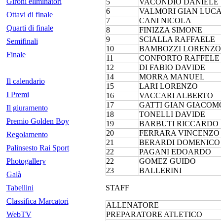
Gironi eliminatori
5
VACONDIO DANIELE
6
VALMORI GIAN LUC
Ottavi di finale
7
CANI NICOLA
Quarti di finale
8
FINIZZA SIMONE
9
SCIALLA RAFFAELE
Semifinali
10
BAMBOZZI LORENZO
Finale
11
CONFORTO RAFFELE
12
DI FABIO DAVIDE
14
MORRA MANUEL
Il calendario
15
LARI LORENZO
I Premi
16
VACCARI ALBERTO
17
GATTI GIAN GIACOM
Il giuramento
18
TONELLI DAVIDE
Premio Golden Boy
19
BARBUTI RICCARDO
20
FERRARA VINCENZO
Regolamento
21
BERARDI DOMENICO
Palinsesto Rai Sport
22
PAGANI EDOARDO
Photogallery
22
GOMEZ GUIDO
23
BALLERINI
Galà
Tabellini
STAFF
Classifica Marcatori
ALLENATORE
WebTV
PREPARATORE ATLETICO