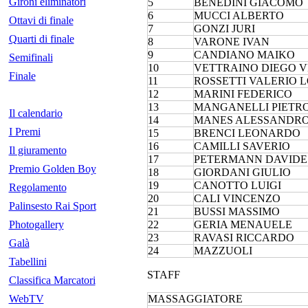
Gironi eliminatori
5
BENEDINI GIACOMO
6
MUCCI ALBERTO
Ottavi di finale
7
GONZI JURI
Quarti di finale
8
VARONE IVAN
9
CANDIANO MAIKO
Semifinali
10
VETTRAINO DIEGO 
Finale
11
ROSSETTI VALERIO 
12
MARINI FEDERICO
13
MANGANELLI PIETR
Il calendario
14
MANES ALESSANDR
I Premi
15
BRENCI LEONARDO
16
CAMILLI SAVERIO
Il giuramento
17
PETERMANN DAVIDE
Premio Golden Boy
18
GIORDANI GIULIO
19
CANOTTO LUIGI
Regolamento
20
CALI VINCENZO
Palinsesto Rai Sport
21
BUSSI MASSIMO
Photogallery
22
GERIA MENAUELE
23
RAVASI RICCARDO
Galà
24
MAZZUOLI
Tabellini
STAFF
Classifica Marcatori
WebTV
MASSAGGIATORE