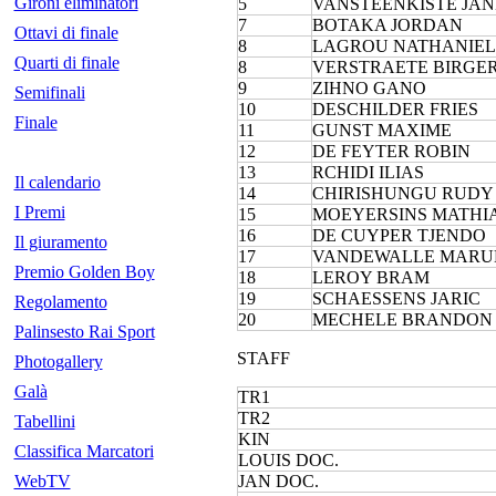
Gironi eliminatori
5
VANSTEENKISTE JA
7
BOTAKA JORDAN
Ottavi di finale
8
LAGROU NATHANIEL
Quarti di finale
8
VERSTRAETE BIRGE
9
ZIHNO GANO
Semifinali
10
DESCHILDER FRIES
Finale
11
GUNST MAXIME
12
DE FEYTER ROBIN
13
RCHIDI ILIAS
Il calendario
14
CHIRISHUNGU RUDY
I Premi
15
MOEYERSINS MATHI
16
DE CUYPER TJENDO
Il giuramento
17
VANDEWALLE MARU
Premio Golden Boy
18
LEROY BRAM
19
SCHAESSENS JARIC
Regolamento
20
MECHELE BRANDON
Palinsesto Rai Sport
STAFF
Photogallery
Galà
TR1
TR2
Tabellini
KIN
Classifica Marcatori
LOUIS DOC.
WebTV
JAN DOC.