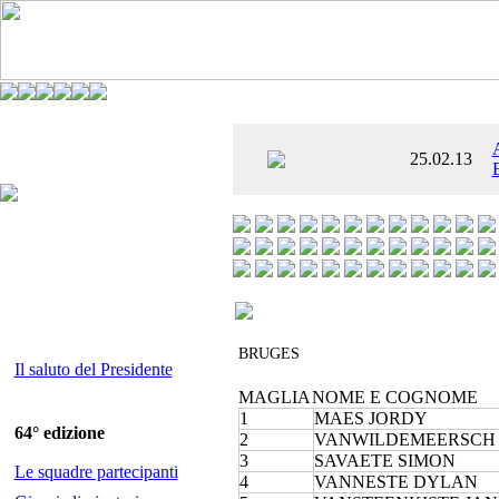
È AL SETTIMO
25.02.13
 ENTUSIASMANTE»
BRUGES
Il saluto del Presidente
MAGLIA
NOME E COGNOME
1
MAES JORDY
64° edizione
2
VANWILDEMEERSCH
3
SAVAETE SIMON
Le squadre partecipanti
4
VANNESTE DYLAN