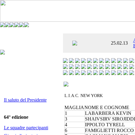
È AL SETTIMO
25.02.13
 ENTUSIASMANTE»
L.I.A.C. NEW YORK
Il saluto del Presidente
MAGLIA
NOME E COGNOME
1
LABARBERA KEVIN
64° edizione
3
SHAIVSIRV SIROJIDD
4
IPPOLTO TYRELL
Le squadre partecipanti
6
FAMIGLIETTI ROCCO