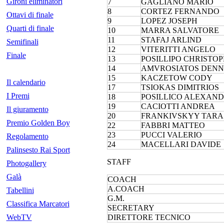
Gironi eliminatori
7
GAGLIANO MARIO
8
CORTEZ FERNANDO
Ottavi di finale
9
LOPEZ JOSEPH
Quarti di finale
10
MARRA SALVATORE
11
STAFAJ ARLIND
Semifinali
12
VITERITTI ANGELO
Finale
13
POSILLIPO CHRISTO
14
AMVROSIATOS DENN
15
KACZETOW CODY
Il calendario
17
TSIOKAS DIMITRIOS
I Premi
18
POSILLICO ALEXAN
19
CACIOTTI ANDREA
Il giuramento
20
FRANKIVSKYY TARA
Premio Golden Boy
22
FABBRI MATTEO
23
PUCCI VALERIO
Regolamento
24
MACELLARI DAVIDE
Palinsesto Rai Sport
STAFF
Photogallery
Galà
COACH
A.COACH
Tabellini
G.M.
Classifica Marcatori
SECRETARY
WebTV
DIRETTORE TECNICO