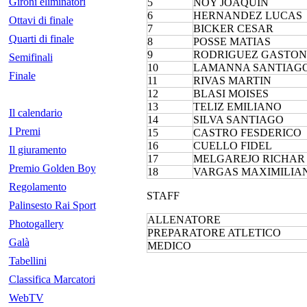
Gironi eliminatori
5
NOY JOAQUIN
6
HERNANDEZ LUCAS
Ottavi di finale
7
BICKER CESAR
Quarti di finale
8
POSSE MATIAS
9
RODRIGUEZ GASTON
Semifinali
10
LAMANNA SANTIAG
Finale
11
RIVAS MARTIN
12
BLASI MOISES
13
TELIZ EMILIANO
Il calendario
14
SILVA SANTIAGO
I Premi
15
CASTRO FESDERICO
16
CUELLO FIDEL
Il giuramento
17
MELGAREJO RICHAR
Premio Golden Boy
18
VARGAS MAXIMILIA
Regolamento
STAFF
Palinsesto Rai Sport
ALLENATORE
Photogallery
PREPARATORE ATLETICO
Galà
MEDICO
Tabellini
Classifica Marcatori
WebTV