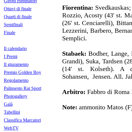
Gironi eliminatori
Fiorentina:
Svedkauskas; 
Ottavi di finale
Rozzio, Acosty (43' st. M
Quarti di finale
(26' st. Cenciarelli), Bitt
Semifinali
Lezzerini, Barbero, Bernar
Finale
Semplici.
Il calendario
Stabaek:
Bodher, Lange, L
I Premi
Grandi), Suka, Tardsen (28
Il giuramento
(14' st. Kolseth). A d
Premio Golden Boy
Sohansen, Jensen. All. Ja
Regolamento
Palinsesto Rai Sport
Arbitro:
Fabbro di Roma 
Photogallery
Galà
Note:
ammonito Matos (F)
Tabellini
Classifica Marcatori
WebTV