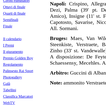
Gironi eliminatori
Napoli:
Crispino, Allegr
Ottavi di finale
Dezi, Palma (39' pt. De
Quarti di finale
Amico), Insigne (11' st. 
Semifinali
Capotosto, Savarise, Nic
Finale
All. Sormani.
Bruges:
Maes, Van Wilde
Il calendario
Steenkiste, Verstraete, 
I Premi
Zinho (33' st. Vandewalle)
Il giuramento
A disposizione: De Feyte
Premio Golden Boy
Schaessensy, Mecehles. Al
Regolamento
Palinsesto Rai Sport
Arbitro:
Guccini di Alban
Photogallery
Note:
ammonito Verstraete
Galà
Tabellini
Classifica Marcatori
WebTV