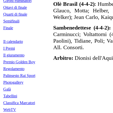
Gironi eliminatori
Olè Brasil (4-4-2)
: Humbe
Ottavi di finale
Glauco, Motta; Helber, B
Quarti di finale
Welker); Jean Carlo, Kaiqu
Semifinali
Sambenedettese (4-4-2)
Finale
Carminucci; Voltattorni (4
Paolini), Tidiane, Poli; Va
Il calendario
All. Consorti.
I Premi
Il giuramento
Arbitro:
Dionisi dell'Aqui
Premio Golden Boy
Regolamento
Palinsesto Rai Sport
Photogallery
Galà
Tabellini
Classifica Marcatori
WebTV