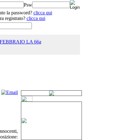
Psw
ato la password?
clicca qui
ra registrato?
clicca qui
 FEBBRAIO LA 66a
25.0
nnocenti,
osizione: