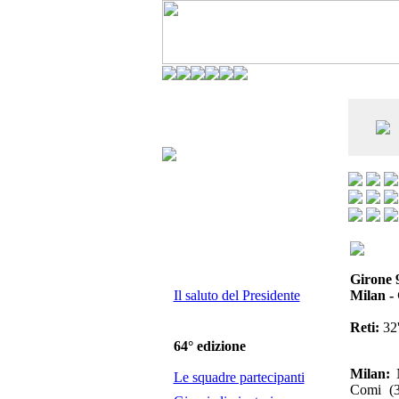
CO DELL'ANDERLECHT) È AL SETTIMO
E LA VIAREGGIO CUP È ENTUSIASMANTE»
Girone 
Il saluto del Presidente
Milan -
Reti:
32'
64° edizione
Milan:
N
Le squadre partecipanti
Comi (3