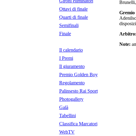
Gironi eliminatori
Brunelli
Ottavi di finale
Gremio 
Quarti di finale
Adenilso
disposiz
Semifinali
Finale
Arbitro
Note:
am
Il calendario
I Premi
Il giuramento
Premio Golden Boy
Regolamento
Palinsesto Rai Sport
Photogallery
Galà
Tabellini
Classifica Marcatori
WebTV