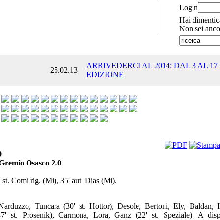
Login
Hai dimentic
Non sei anco
ARRIVEDERCI AL 2014: DAL 3 AL 17
25.02.13
EDIZIONE
9
 Gremio Osasco 2-0
 st. Comi rig. (Mi), 35' aut. Dias (Mi).
arduzzo, Tuncara (30' st. Hottor), Desole, Bertoni, Ely, Baldan, I
7' st. Prosenik), Carmona, Lora, Ganz (22' st. Speziale). A disp