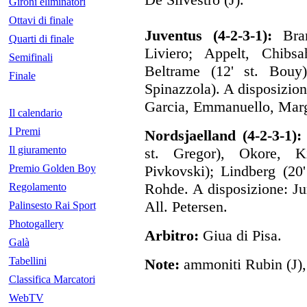
Gironi eliminatori
Ottavi di finale
Juventus (4-2-3-1):
Bran
Quarti di finale
Liviero; Appelt, Chibsa
Semifinali
Beltrame (12' st. Bouy)
Finale
Spinazzola). A disposizio
Garcia, Emmanuello, Margi
Il calendario
I Premi
Nordsjaelland (4-2-3-1):
Il giuramento
st. Gregor), Okore, Ki
Premio Golden Boy
Pivkovski); Lindberg (20
Rohde. A disposizione: Ju
Regolamento
All. Petersen.
Palinsesto Rai Sport
Photogallery
Arbitro:
Giua di Pisa.
Galà
Tabellini
Note:
ammoniti Rubin (J), 
Classifica Marcatori
WebTV