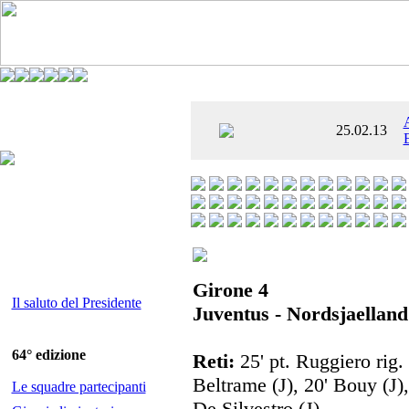
È AL SETTIMO
25.02.13
 ENTUSIASMANTE»
Girone 4
Il saluto del Presidente
Juventus - Nordsjaelland
64° edizione
Reti:
25' pt. Ruggiero rig. 
Beltrame (J), 20' Bouy (J)
Le squadre partecipanti
De Silvestro (J).