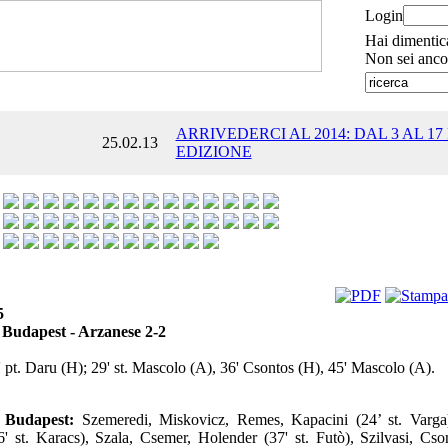
Login
Hai dimentic
Non sei anco
ARRIVEDERCI AL 2014: DAL 3 AL 17
25.02.13
EDIZIONE
5
Budapest - Arzanese 2-2
 pt. Daru (H); 29' st. Mascolo (A), 36' Csontos (H), 45' Mascolo (A).
 Budapest:
Szemeredi, Miskovicz, Remes, Kapacini (24’ st. Varga
' st. Karacs), Szala, Csemer, Holender (37' st. Futò), Szilvasi, Cson