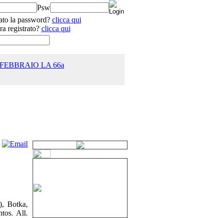
Psw
ato la password?
clicca qui
ra registrato?
clicca qui
 FEBBRAIO LA 66a
25.0
), Botka,
tos. All.