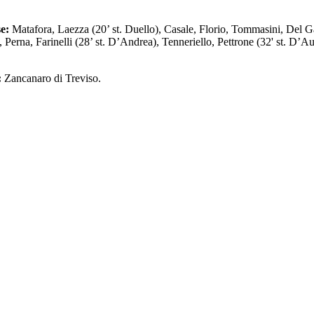
e:
Matafora, Laezza (20’ st. Duello), Casale, Florio, Tommasini, Del G
Perna, Farinelli (28’ st. D’Andrea), Tenneriello, Pettrone (32' st. D’Aur
.
:
Zancanaro di Treviso.