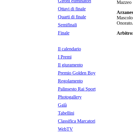
Gironi eliminatori
Mazzeo
Ottavi di finale
Arzanes
Quarti di finale
Mascolo, 
Onorato
Semifinali
Finale
Arbitro
Il calendario
I Premi
Il giuramento
Premio Golden Boy
Regolamento
Palinsesto Rai Sport
Photogallery
Galà
Tabellini
Classifica Marcatori
WebTV