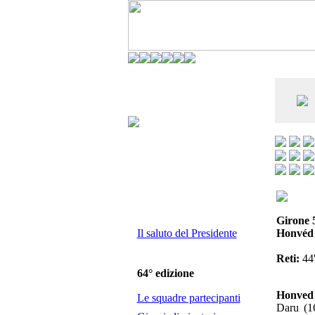
CO DELL'ANDERLECHT) È AL SETTIMO
E LA VIAREGGIO CUP È ENTUSIASMANTE»
Girone 
Il saluto del Presidente
Honvéd 
Reti:
44'
64° edizione
Honved
Le squadre partecipanti
Daru (16