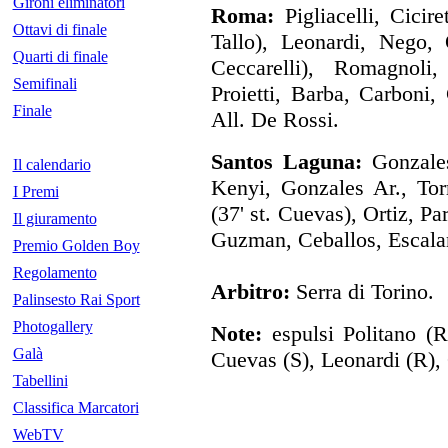
Gironi eliminatori
Roma:
Pigliacelli, Ciciret
Ottavi di finale
Tallo), Leonardi, Nego, 
Quarti di finale
Ceccarelli), Romagnoli,
Semifinali
Proietti, Barba, Carboni,
Finale
All. De Rossi.
Santos Laguna:
Gonzales
Il calendario
Kenyi, Gonzales Ar., Tor
I Premi
(37' st. Cuevas), Ortiz, Pa
Il giuramento
Guzman, Ceballos, Escalan
Premio Golden Boy
Regolamento
Arbitro:
Serra di Torino.
Palinsesto Rai Sport
Photogallery
Note:
espulsi Politano (R
Galà
Cuevas (S), Leonardi (R), 
Tabellini
Classifica Marcatori
WebTV