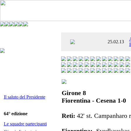
È AL SETTIMO
25.02.13
 ENTUSIASMANTE»
Girone 8
Il saluto del Presidente
Fiorentina - Cesena 1-0
64° edizione
Reti:
42' st. Campanharo ri
Le squadre partecipanti
Fiorentina:
Svedkauskas,