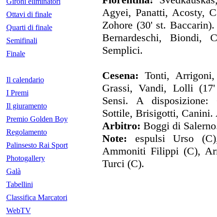
Gironi eliminatori
Agyei, Panatti, Acosty, 
Ottavi di finale
Zohore (30' st. Baccarin).
Quarti di finale
Bernardeschi, Biondi, Ce
Semifinali
Semplici.
Finale
Cesena:
Tonti, Arrigoni, 
Il calendario
Grassi, Vandi, Lolli (17'
I Premi
Sensi. A disposizione: 
Il giuramento
Sottile, Brisigotti, Canini.
Premio Golden Boy
Arbitro:
Boggi di Salerno
Regolamento
Note:
espulsi Urso (C)
Palinsesto Rai Sport
Ammoniti Filippi (C), Ar
Photogallery
Turci (C).
Galà
Tabellini
Classifica Marcatori
WebTV