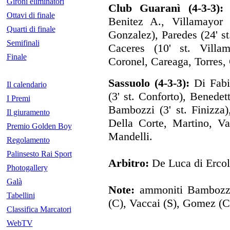
Gironi eliminatori
Club Guaranì (4-3-3):
B
Ottavi di finale
Benitez A., Villamayor
Quarti di finale
Gonzalez), Paredes (24' s
Semifinali
Caceres (10' st. Villam
Finale
Coronel, Careaga, Torres, 
Sassuolo (4-3-3):
Di Fabio
Il calendario
(3' st. Conforto), Benedett
I Premi
Bambozzi (3' st. Finizza
Il giuramento
Della Corte, Martino, Val
Premio Golden Boy
Mandelli.
Regolamento
Palinsesto Rai Sport
Arbitro:
De Luca di Ercol
Photogallery
Galà
Note:
ammoniti Bambozzi
Tabellini
(C), Vaccai (S), Gomez (C
Classifica Marcatori
WebTV