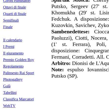
Gironi eliminatori
Putsko, Sergeev (27' st
Ottavi di finale
Khomukha (29' st. Lisin
Quarti di finale
Fedchuk. A disposizione
Semifinali
Kuzovkin, Savichev, Zykov
Finale
Sambenedettese:
Ciocc
Paoluzzi), Ciotti, Nocera, 
Il calendario
(1' st. Ferrara), Poli
I Premi
disposizione: Cinquegra
Il giuramento
Fermani, Corradetti. All. C
Premio Golden Boy
Arbitro:
Dionisi de L'Aqu
Regolamento
Note:
espulso Iovannis
Palinsesto Rai Sport
Putsko (SP).
Photogallery
Galà
Tabellini
Classifica Marcatori
WebTV