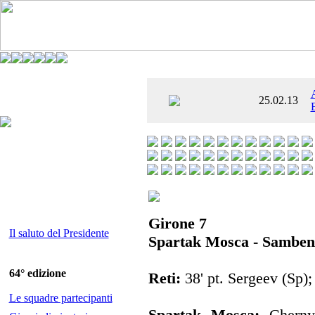
È AL SETTIMO
25.02.13
 ENTUSIASMANTE»
Girone 7
Il saluto del Presidente
Spartak Mosca - Sambene
64° edizione
Reti:
38' pt. Sergeev (Sp);
Le squadre partecipanti
Spartak Mosca:
Chernys