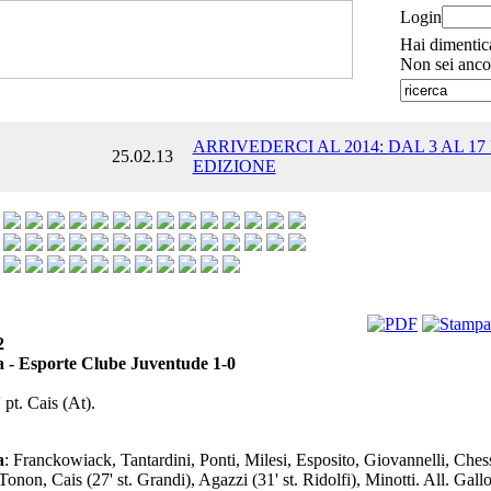
Login
Hai dimentic
Non sei anco
ARRIVEDERCI AL 2014: DAL 3 AL 17
25.02.13
EDIZIONE
2
a - Esporte Clube Juventude 1-0
 pt. Cais (At).
a
: Franckowiack, Tantardini, Ponti, Milesi, Esposito, Giovannelli, Chess
Tonon, Cais (27' st. Grandi), Agazzi (31' st. Ridolfi), Minotti. All. Gallo