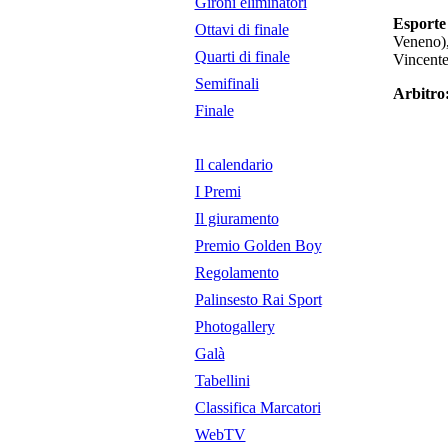
Gironi eliminatori
Esporte
Ottavi di finale
Veneno),
Quarti di finale
Vincente
Semifinali
Arbitro
Finale
Il calendario
I Premi
Il giuramento
Premio Golden Boy
Regolamento
Palinsesto Rai Sport
Photogallery
Galà
Tabellini
Classifica Marcatori
WebTV