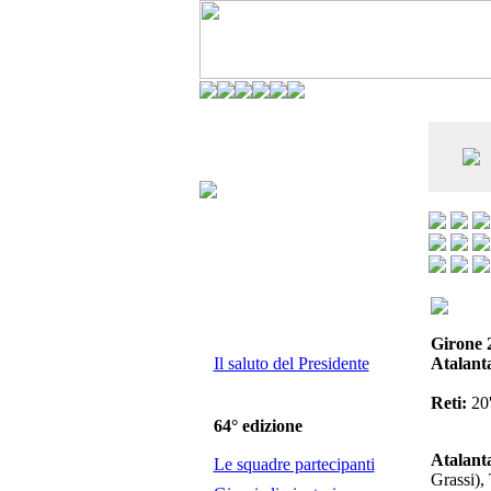
CO DELL'ANDERLECHT) È AL SETTIMO
E LA VIAREGGIO CUP È ENTUSIASMANTE»
Girone 
Il saluto del Presidente
Atalant
Reti:
20'
64° edizione
Atalant
Le squadre partecipanti
Grassi), 