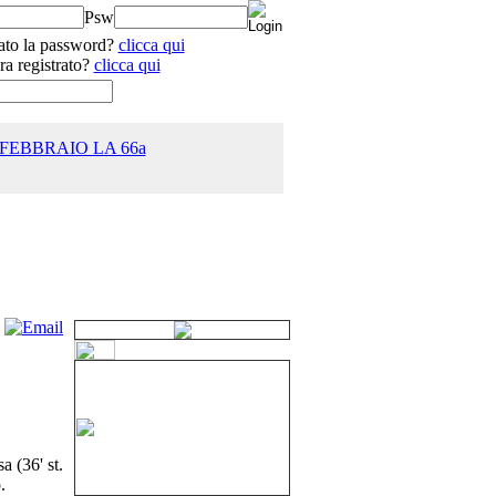
Psw
ato la password?
clicca qui
ra registrato?
clicca qui
 FEBBRAIO LA 66a
25.0
a (36' st.
.