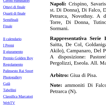
Gironi eliminatori
Napoli:
Crispino, Savaris
Ottavi di finale
st. Di Donna), Di Falco, De
Quarti di finale
Petrarca, Novothny. A di
Semifinali
Torre, Di Donna, Tutino
Finale
Sormani.
Rappresentativa Serie 
Il calendario
Saitta, De Col, Goldaniga
I Premi
Akilo), Campanaro, Del Po
Il giuramento
A disposizione: Pastore
Premio Golden Boy
Pergolizzi, Eseola. All. Ma
Regolamento
Palinsesto Rai Sport
Arbitro:
Giua di Pisa.
Photogallery
Galà
Note:
ammoniti Di Falco
Tabellini
Petrarca (N).
Classifica Marcatori
WebTV