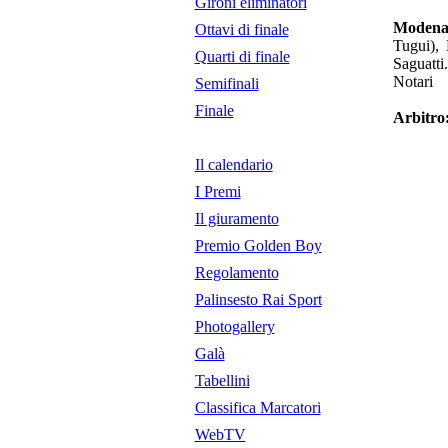
Gironi eliminatori
Modena 
Ottavi di finale
Tugui), 
Quarti di finale
Saguatti
Notari
Semifinali
Finale
Arbitro
Il calendario
I Premi
Il giuramento
Premio Golden Boy
Regolamento
Palinsesto Rai Sport
Photogallery
Galà
Tabellini
Classifica Marcatori
WebTV