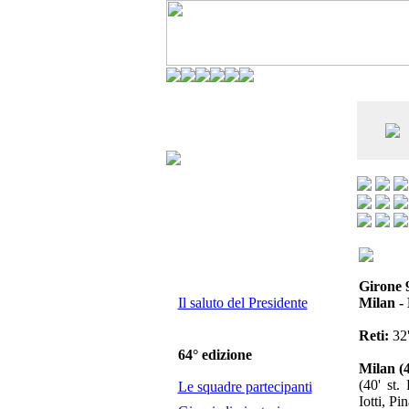
CO DELL'ANDERLECHT) È AL SETTIMO
E LA VIAREGGIO CUP È ENTUSIASMANTE»
Girone 
Il saluto del Presidente
Milan -
Reti:
32'
64° edizione
Milan (4
(40' st.
Le squadre partecipanti
Iotti, Pi