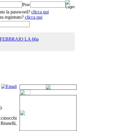
Psw
ato la password?
clicca qui
ra registrato?
clicca qui
 FEBBRAIO LA 66a
25.0
).
ccinocchi
Brunelli,