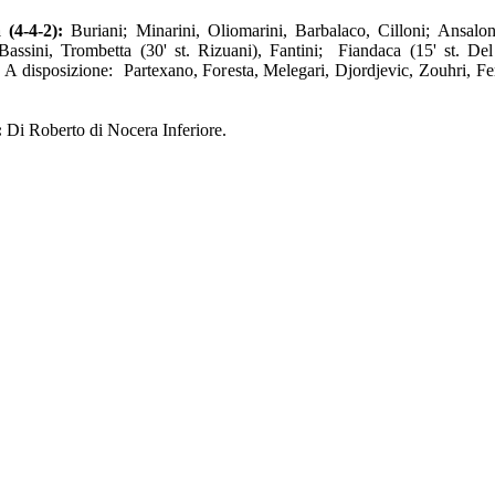
(4-4-2):
Buriani; Minarini, Oliomarini, Barbalaco, Cilloni; Ansaloni
Bassini, Trombetta (30' st. Rizuani), Fantini; Fiandaca (15' st. Del
. A disposizione: Partexano, Foresta, Melegari, Djordjevic, Zouhri, Fer
:
Di Roberto di Nocera Inferiore.