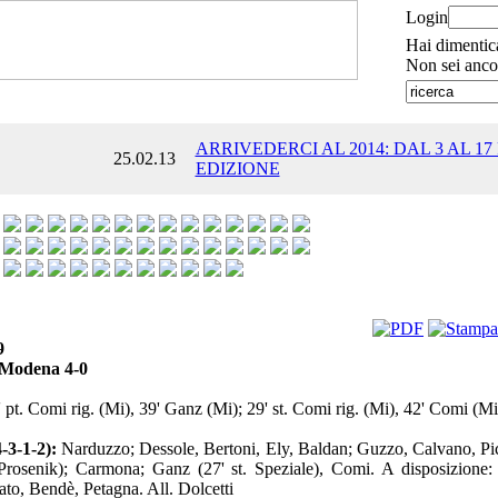
Login
Hai dimentic
Non sei anco
ARRIVEDERCI AL 2014: DAL 3 AL 17
25.02.13
EDIZIONE
9
 Modena 4-0
 pt. Comi rig. (Mi), 39' Ganz (Mi); 29' st. Comi rig. (Mi), 42' Comi (Mi
-3-1-2):
Narduzzo; Dessole, Bertoni, Ely, Baldan; Guzzo, Calvano, Pi
 Prosenik); Carmona; Ganz (27' st. Speziale), Comi. A disposizione: 
nato, Bendè, Petagna. All. Dolcetti