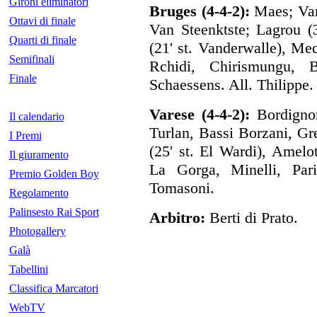
Gironi eliminatori
Bruges (4-4-2):
Maes; Van
Ottavi di finale
Van Steenktste; Lagrou (3
Quarti di finale
(21' st. Vanderwalle), Me
Semifinali
Rchidi, Chirismungu, 
Finale
Schaessens. All. Thilippe.
Varese (4-4-2):
Bordignon
Il calendario
Turlan, Bassi Borzani, Gr
I Premi
(25' st. El Wardi), Amelot
Il giuramento
La Gorga, Minelli, Pari
Premio Golden Boy
Tomasoni.
Regolamento
Palinsesto Rai Sport
Arbitro:
Berti di Prato.
Photogallery
Galà
Tabellini
Classifica Marcatori
WebTV