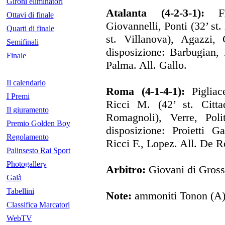
Gironi eliminatori
Atalanta (4-2-3-1):
Fra
Ottavi di finale
Giovannelli, Ponti (32’ st
Quarti di finale
st. Villanova), Agazzi,
Semifinali
disposizione: Barbugian, 
Finale
Palma. All. Gallo.
Il calendario
Roma (4-1-4-1):
Pigliace
I Premi
Ricci M. (42’ st. Cittadi
Il giuramento
Romagnoli), Verre, Poli
Premio Golden Boy
disposizione: Proietti Ga
Regolamento
Ricci F., Lopez. All. De R
Palinsesto Rai Sport
Photogallery
Arbitro:
Giovani di Gross
Galà
Tabellini
Note:
ammoniti Tonon (A), 
Classifica Marcatori
WebTV