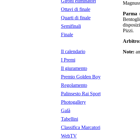
Gironi eliminatori
Magnusso
Ottavi di finale
Parma (
Quarti di finale
Bentogli
disposiz
Semifinali
Pizzi.
Finale
Arbitro
Il calendario
Note:
am
I Premi
Il giuramento
Premio Golden Boy
Regolamento
Palinsesto Rai Sport
Photogallery
Galà
Tabellini
Classifica Marcatori
WebTV