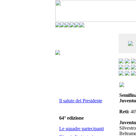
CO DELL'ANDERLECHT) È AL SETTIMO
E LA VIAREGGIO CUP È ENTUSIASMANTE»
Semifina
Il saluto del Presidente
Juventu
Reti:
40'
64° edizione
Juventus
Silvestr
Le squadre partecipanti
Beltram