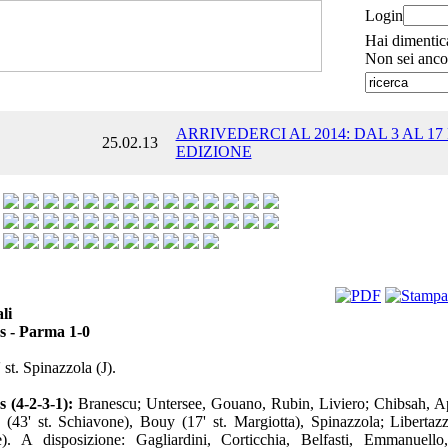
Login
Hai dimentic
Non sei anco
ARRIVEDERCI AL 2014: DAL 3 AL 17
25.02.13
EDIZIONE
li
s - Parma 1-0
 st. Spinazzola (J).
 (4-2-3-1):
Branescu; Untersee, Gouano, Rubin, Liviero; Chibsah, A
o (43' st. Schiavone), Bouy (17' st. Margiotta), Spinazzola; Libertazzi
e). A disposizione: Gagliardini, Corticchia, Belfasti, Emmanuello