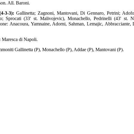
n. All. Baroni.
4-3-3):
Gallinetta; Zagnoni, Mantovani, Di Gennaro, Petrini; Adof
o; Sprocati (33' st. Malivojevic), Monachello, Pedrinelli (43' st. 
ione: Anacoura, Yamnaine, Adorni, Sahman, Lemajic, Abbracciante, D
:
Maresca di Napoli.
moniti Gallinetta (P), Monachello (P), Addae (P), Mantovani (P).