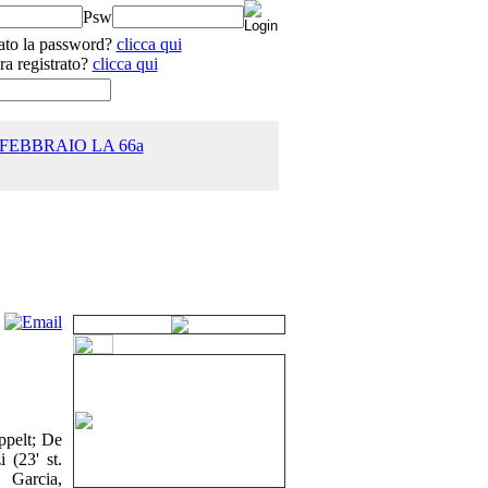
Psw
ato la password?
clicca qui
ra registrato?
clicca qui
 FEBBRAIO LA 66a
25.0
ppelt; De
 (23' st.
, Garcia,