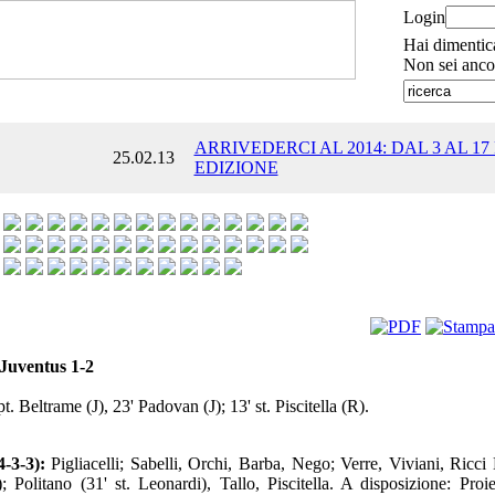
Login
Hai dimentic
Non sei anco
ARRIVEDERCI AL 2014: DAL 3 AL 17
25.02.13
EDIZIONE
Juventus 1-2
pt. Beltrame (J), 23' Padovan (J); 13' st. Piscitella (R).
-3-3):
Pigliacelli; Sabelli, Orchi, Barba, Nego; Verre, Viviani, Ricci 
); Politano (31' st. Leonardi), Tallo, Piscitella. A disposizione: Proie