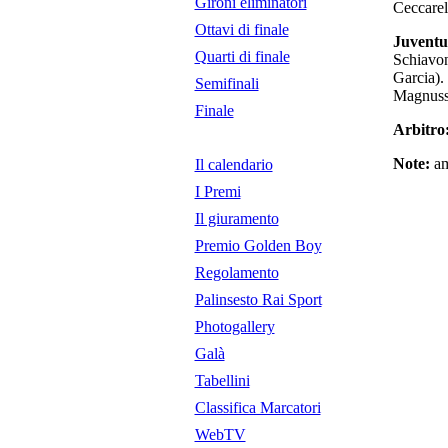
Gironi eliminatori
Ceccarel
Ottavi di finale
Juventu
Quarti di finale
Schiavon
Garcia)
Semifinali
Magnusso
Finale
Arbitro
Note:
am
Il calendario
I Premi
Il giuramento
Premio Golden Boy
Regolamento
Palinsesto Rai Sport
Photogallery
Galà
Tabellini
Classifica Marcatori
WebTV