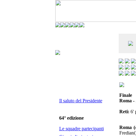
CO DELL'ANDERLECHT) È AL SETTIMO
E LA VIAREGGIO CUP È ENTUSIASMANTE»
Finale
Il saluto del Presidente
Roma - 
Reti:
6' 
64° edizione
Roma (4
Le squadre partecipanti
Frediani