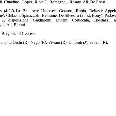
li, Cittadino, Lopez, Ricci F., Romagnoli, Rosato. All. De Rossi.
s (4-2-3-1):
Branescu; Untersee, Gouano, Rubin, Belfasti; Appelt 
e), Chibsah; Spinazzola, Beltrame, De Silvestro (25' st. Bouy); Padovan
. A disposizione: Gagliardini, Liviero, Corticchia, Libertazzi, M
n. All. Baroni.
:
Bergonzi di Genova.
moniti Orchi (R), Nego (R), Viviani (R), Chibsah (J), Sabelli (R).