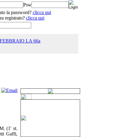
Psw
ato la password?
clicca qui
ra registrato?
clicca qui
 FEBBRAIO LA 66a
25.0
M. (1' st.
tti Gaffi,