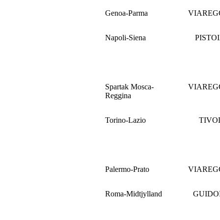
Genoa-Parma
VIAREG
Napoli-Siena
PISTO
Spartak Mosca-
VIAREG
Reggina
Torino-Lazio
TIVOL
Palermo-Prato
VIAREG
Roma-Midtjylland
GUIDON