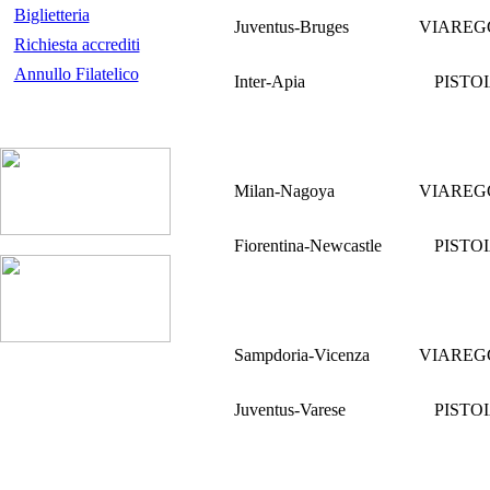
Biglietteria
Juventus-Bruges
VIAREG
Richiesta accrediti
Annullo Filatelico
Inter-Apia
PISTO
Milan-Nagoya
VIAREG
Fiorentina-Newcastle
PISTO
Sampdoria-Vicenza
VIAREG
Juventus-Varese
PISTO