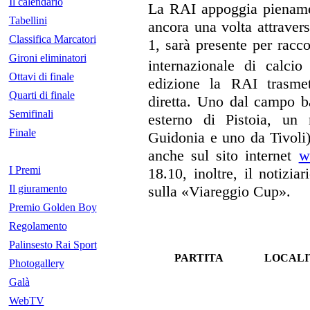
Il calendario
La RAI appoggia pienamen
Tabellini
ancora una volta attravers
Classifica Marcatori
1, sarà presente per racco
Gironi eliminatori
internazionale di calci
Ottavi di finale
edizione la RAI trasmet
Quarti di finale
diretta. Uno dal campo b
Semifinali
esterno di Pistoia, un
Finale
Guidonia e uno da Tivoli) 
anche sul sito internet
w
I Premi
18.10, inoltre, il notizia
Il giuramento
sulla «Viareggio Cup».
Premio Golden Boy
Regolamento
Palinsesto Rai Sport
PARTITA
LOCALI
Photogallery
Galà
WebTV