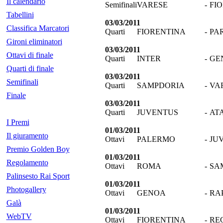
Il calendario
Semifinali
VARESE
-
FI
Tabellini
03/03/2011
Classifica Marcatori
Quarti
FIORENTINA
-
PA
Gironi eliminatori
03/03/2011
Ottavi di finale
Quarti
INTER
-
GE
Quarti di finale
03/03/2011
Semifinali
Quarti
SAMPDORIA
-
VA
Finale
03/03/2011
Quarti
JUVENTUS
-
AT
I Premi
01/03/2011
Il giuramento
Ottavi
PALERMO
-
JU
Premio Golden Boy
01/03/2011
Regolamento
Ottavi
ROMA
-
SA
Palinsesto Rai Sport
01/03/2011
Photogallery
Ottavi
GENOA
-
RAP
Galà
01/03/2011
WebTV
Ottavi
FIORENTINA
-
RE