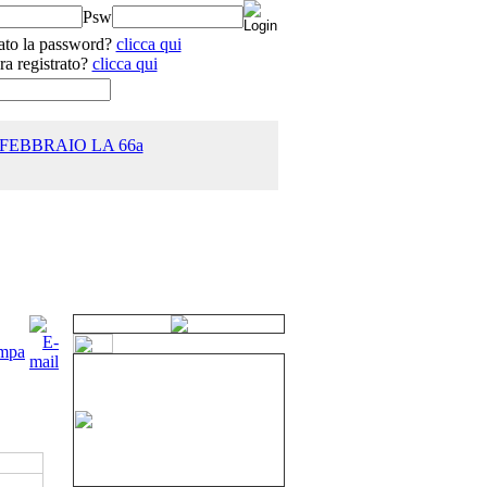
Psw
ato la password?
clicca qui
ra registrato?
clicca qui
 FEBBRAIO LA 66a
25.0