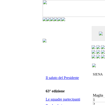
CO DELL'ANDERLECHT) È AL SETTIMO
E LA VIAREGGIO CUP È ENTUSIASMANTE»
SIENA
Il saluto del Presidente
63° edizione
Maglia
Le squadre partecipanti
1
2