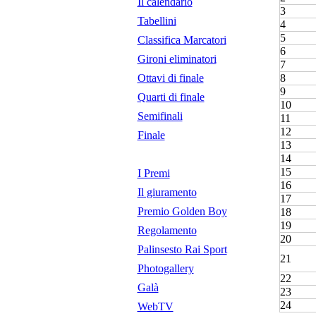
Il calendario
3
Tabellini
4
5
Classifica Marcatori
6
Gironi eliminatori
7
Ottavi di finale
8
9
Quarti di finale
10
Semifinali
11
12
Finale
13
14
15
I Premi
16
Il giuramento
17
Premio Golden Boy
18
19
Regolamento
20
Palinsesto Rai Sport
21
Photogallery
22
Galà
23
24
WebTV